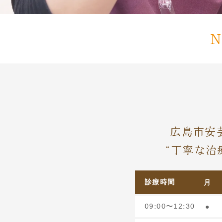
N
広島市安
“丁寧な治
診療時間
月
09:00〜12:30
●