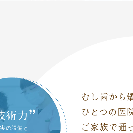
むし歯から
ひとつの医
技術力
ご家族で
通
充実の設備と