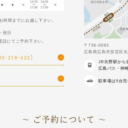
14:30
14:00
●
●
×
×
〜
〜
17:30
17:00
。お時間までにお越し下さい。
・祝日
電話にてご予約下さい。
〒736-0083
広島県広島市安芸区矢野
-218-422]
JR矢野駅から
広島バス・神
駐車場は5台
〜 ご予約について 〜