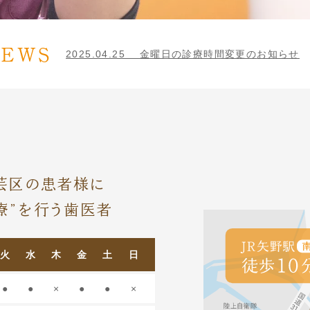
EWS
2025.04.25 金曜日の診療時間変更の
お知らせ
芸区の患者様に
療”を行う歯医者
火
水
木
金
土
日
●
●
×
●
●
×